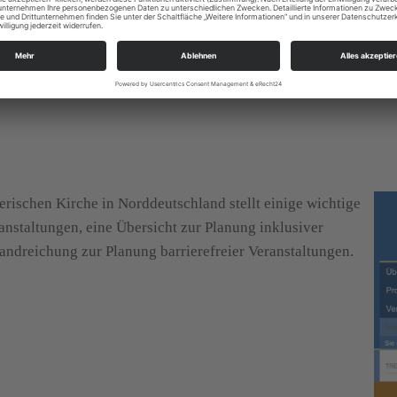
Hrsg.: Offene Behindertenarbeit – evangelisch in der Re
rischen Kirche in Norddeutschland stellt einige wichtige
ranstaltungen, eine Übersicht zur Planung inklusiver
andreichung zur Planung barrierefreier Veranstaltungen.