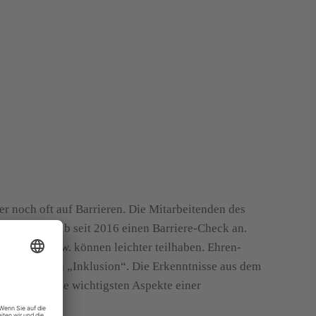
r noch oft auf Barrieren. Die Mitarbeitenden des
bieten deshalb seit 2016 einen Barriere-Check an.
 Zugang bzw. können leichter teilhaben. Ehren-
r das Thema „Inklusion“. Die Erkenntnisse aus dem
weist auf die wichtigsten Aspekte einer
ng hin.