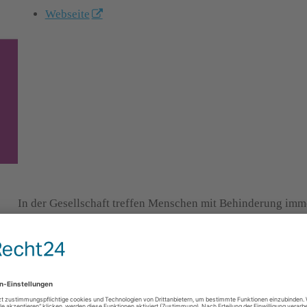
Webseite
In der Gesellschaft treffen Menschen mit Behinderung imme
Projekts „
Die Inklusionäre – Kirche mit allen gestalten
“ 
Menschen mit verschiedensten Einschränkungen erhalten so
und Hauptamtlichen bekommen ein besseres Bewusstsein fü
Projekt wurden hier zusammengetragen. Dieses Arbeitsbuch 
barrierefreien Kirchengemeinde oder kirchlichen Einrichtu